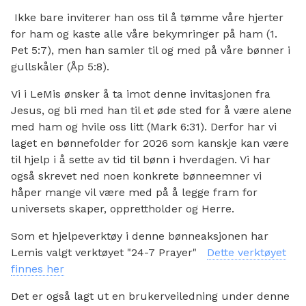
Ikke bare inviterer han oss til å tømme våre hjerter
for ham og kaste alle våre bekymringer på ham (1.
Pet 5:7), men han samler til og med på våre bønner i
gullskåler (Åp 5:8).
Vi i LeMis ønsker å ta imot denne invitasjonen fra
Jesus, og bli med han til et øde sted for å være alene
med ham og hvile oss litt (Mark 6:31). Derfor har vi
laget en bønnefolder for 2026 som kanskje kan være
til hjelp i å sette av tid til bønn i hverdagen. Vi har
også skrevet ned noen konkrete bønneemner vi
håper mange vil være med på å legge fram for
universets skaper, opprettholder og Herre.
Som et hjelpeverktøy i denne bønneaksjonen har
Lemis valgt verktøyet "24-7 Prayer"
Dette verktøyet
finnes her
Det er også lagt ut en brukerveiledning under denne