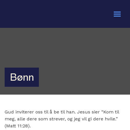
Om oss
Bli med
Kalender
Bønn
Gi en gave
Gud inviterer oss til å be til han. Jesus sier “Kom til
meg, alle dere som strever, og jeg vil gi dere hvile.”
(Matt 11:28).