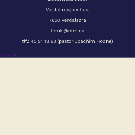
Verdal misjonshus,
7650 Verdalsøra
lemis@nlm.no
tlf.: 45 21 18 63 (pastor Joachim Hodne)
Logg inn
Organisasjonsnummer:
994597981
Kontonummer:
0539 47 75586
Vippsnummer:
113894