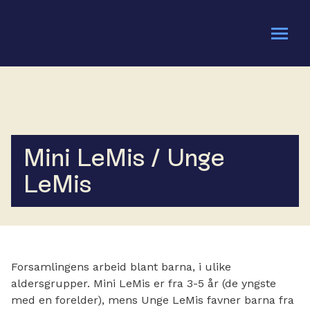
Om oss
Bli med
Mini LeMis / Unge
Kalender
LeMis
Gi en gave
Forsamlingens arbeid blant barna, i ulike
aldersgrupper. Mini LeMis er fra 3-5 år (de yngste
med en forelder), mens Unge LeMis favner barna fra