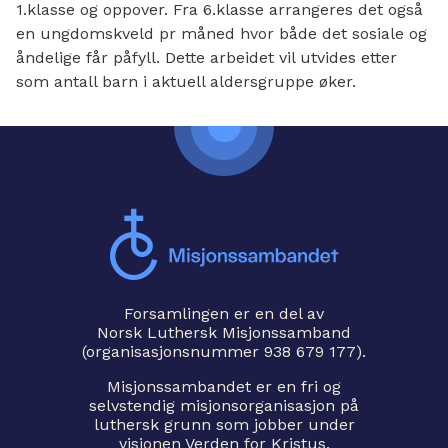
1.klasse og oppover. Fra 6.klasse arrangeres det også
en ungdomskveld pr måned hvor både det sosiale og
åndelige får påfyll. Dette arbeidet vil utvides etter
som antall barn i aktuell aldersgruppe øker.
Forsamlingen er en del av
Norsk Luthersk Misjonssamband
(organisasjonsnummer 938 679 177).
Misjonssambandet er en fri og
selvstendig misjonsorganisasjon på
luthersk grunn som jobber under
visjonen Verden for Kristus.