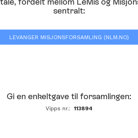
vtale, fordelt mellom LeMis og Misj
sentralt:
LEVANGER MISJONSFORSAMLING (NLM.NO)
Gi en enkeltgave til forsamlingen:
Vipps nr.:
113894