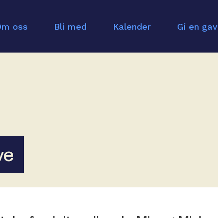
Om oss
Bli med
Kalender
Gi en ga
ve