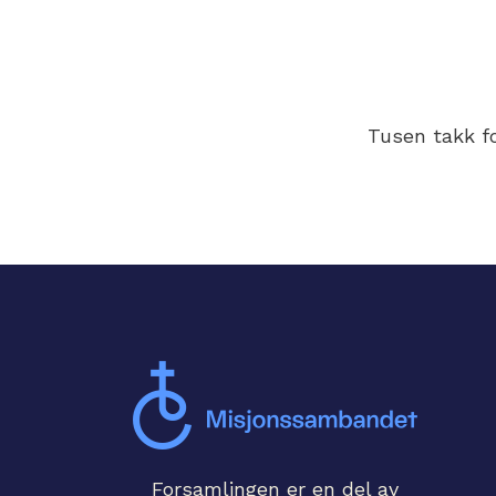
Tusen takk f
Forsamlingen er en del av