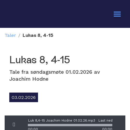
Taler
/
Lukas 8, 4-15
Om oss
Bli med
Lukas 8, 4-15
Kalender
Tale fra søndagsmøte 01.02.2026 av
Joachim Hodne
Gi en gave
03.02.2026
Luk 8,4-15 Joachim Hodne 01.02.26.mp3
Last ned
00:00
00:00