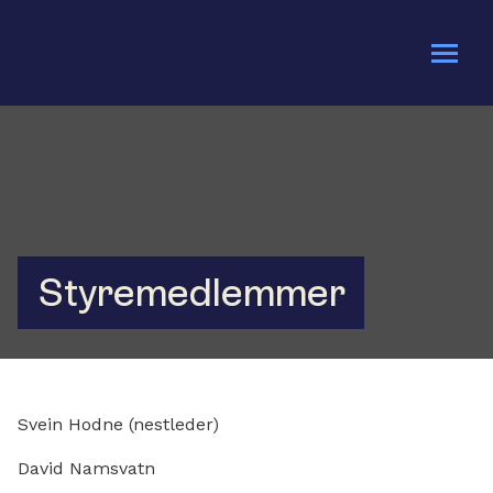
Om oss
Bli med
Kalender
Styremedlemmer
Gi en gave
Svein Hodne (nestleder)
David Namsvatn